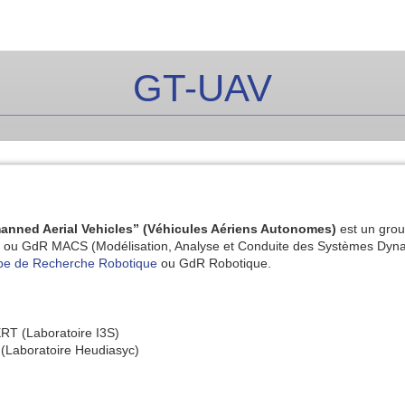
GT-UAV
nned Aerial Vehicles” (Véhicules Aériens Autonomes)
est un grou
ou GdR MACS (Modélisation, Analyse et Conduite des Systèmes Dynami
pe de Recherche Robotique
ou GdR Robotique.
RT (Laboratoire I3S)
Laboratoire Heudiasyc)