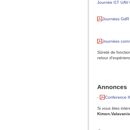
Journée GT UAV 
Journées GdR 
Journées commu
Sûreté de fonctio
retour d'expérie
Annonces
-
Conference 
Si vous êtes inté
Kimon.Valavani